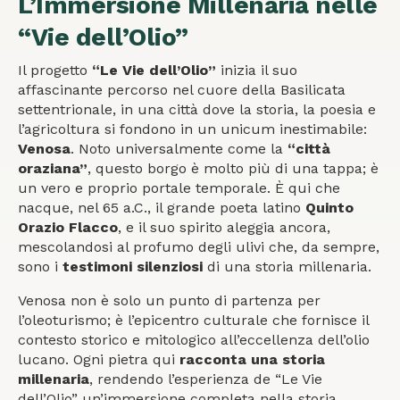
L’Immersione Millenaria nelle
“Vie dell’Olio”
Il progetto
“Le Vie dell’Olio”
inizia il suo
affascinante percorso nel cuore della Basilicata
settentrionale, in una città dove la storia, la poesia e
l’agricoltura si fondono in un unicum inestimabile:
Venosa
. Noto universalmente come la
“città
oraziana”
, questo borgo è molto più di una tappa; è
un vero e proprio portale temporale. È qui che
nacque, nel 65 a.C., il grande poeta latino
Quinto
Orazio Flacco
, e il suo spirito aleggia ancora,
mescolandosi al profumo degli ulivi che, da sempre,
sono i
testimoni silenziosi
di una storia millenaria.
Venosa non è solo un punto di partenza per
l’oleoturismo; è l’epicentro culturale che fornisce il
contesto storico e mitologico all’eccellenza dell’olio
lucano. Ogni pietra qui
racconta una storia
millenaria
, rendendo l’esperienza de “Le Vie
dell’Olio” un’immersione completa nella storia.