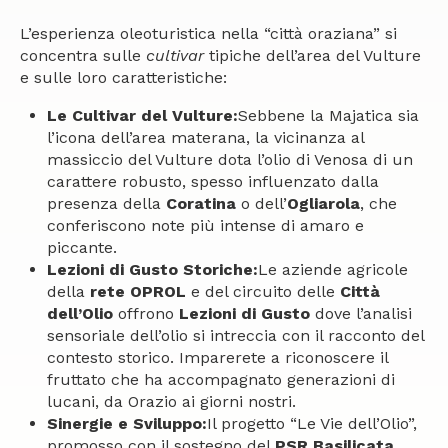
L’esperienza oleoturistica nella “città oraziana” si
concentra sulle
cultivar
tipiche dell’area del Vulture
e sulle loro caratteristiche:
Le Cultivar del Vulture:
Sebbene la Majatica sia
l’icona dell’area materana, la vicinanza al
massiccio del Vulture dota l’olio di Venosa di un
carattere robusto, spesso influenzato dalla
presenza della
Coratina
o dell’
Ogliarola
, che
conferiscono note più intense di amaro e
piccante.
Lezioni di Gusto Storiche:
Le aziende agricole
della
rete OPROL
e del circuito delle
Città
dell’Olio
offrono
Lezioni di Gusto
dove l’analisi
sensoriale dell’olio si intreccia con il racconto del
contesto storico. Imparerete a riconoscere il
fruttato che ha accompagnato generazioni di
lucani, da Orazio ai giorni nostri.
Sinergie e Sviluppo:
Il progetto “Le Vie dell’Olio”,
promosso con il sostegno del
PSR Basilicata
,