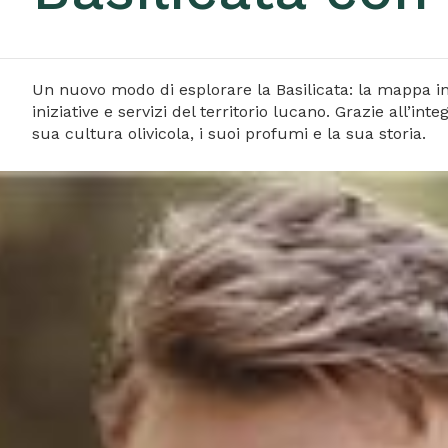
Un nuovo modo di esplorare la Basilicata: la mappa inter
iniziative e servizi del territorio lucano. Grazie all’i
sua cultura olivicola, i suoi profumi e la sua storia.