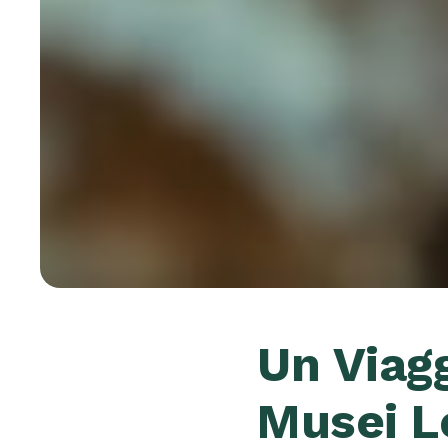
Un Viag
Musei Le