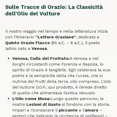
Sulle Tracce di Orazio: La Classicità
dell’Olio del Vulture
Il nostro viaggio nel tempo e nella letteratura inizia
con l’itinerario
“Lettere Oraziane”
, dedicato a
Quinto Orazio Flacco
(65 a.C. – 8 a.C.), il poeta
latino nato a
Venosa
.
Venosa, Culla del Fruttato:
A Venosa e nei
borghi circostanti come Forenza e Rapolla, lo
spirito di Orazio è tangibile. Egli celebrava la sua
patria
e la semplicità della vita rurale, che si
nutriva dei frutti della terra, olio compreso. L’olio
del Vulture D.O.P., qui prodotto, è l’erede diretto
di quello che alimentava l’antica
Venusia
.
L’Olio come Musa:
Lungo questo percorso, le
nostre
Lezioni di Gusto
si fondono con la storia.
Impari a riconoscere il
piccante
e l’
amaro
–
sentori che indicano la ricchezza di polifenoli –