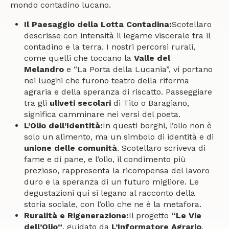
mondo contadino lucano.
Il Paesaggio della Lotta Contadina:
Scotellaro
descrisse con intensità il legame viscerale tra il
contadino e la terra. I nostri percorsi rurali,
come quelli che toccano la
Valle del
Melandro
e “La Porta della Lucania”, vi portano
nei luoghi che furono teatro della riforma
agraria e della speranza di riscatto. Passeggiare
tra gli
uliveti secolari
di Tito o Baragiano,
significa camminare nei versi del poeta.
L’Olio dell’Identità:
In questi borghi, l’olio non è
solo un alimento, ma un simbolo di identità e di
unione delle comunità
. Scotellaro scriveva di
fame e di pane, e l’olio, il condimento più
prezioso, rappresenta la ricompensa del lavoro
duro e la speranza di un futuro migliore. Le
degustazioni qui si legano al racconto della
storia sociale, con l’olio che ne è la metafora.
Ruralità e Rigenerazione:
Il progetto
“Le Vie
dell’Olio”
, guidato da
L’Informatore Agrario
,