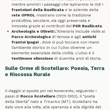
mentre ammiri i paesaggi che ispirarono le
Odi
I
frantoiani della Basilicata
e le aziende della
rete OPROL
mostrano come la tradizione
produttiva, secolare, sia oggi preservata e
innovata grazie ai contributi del
PSR Basilicata
.
Archeologia e Oliveti:
L’itinerario include visite al
Parco Archeologico
di Venosa e agli
antichi
frantoi ipogei
, dove si può toccare con mano
l’ambiente storico in cui l’ulivo divenne un
elemento essenziale della civiltà. L’ulivo è il
testimone silenzioso
di duemila anni di storia.
Sulle Orme di Scotellaro: Poesia, Terra
e Riscossa Rurale
Il viaggio si sposta poi nel Novecento, seguendo i
passi di
Rocco Scotellaro
(1923-1953), il “poeta
della libertà” nato a Tricarico (MT). Scotellaro ha
dato voce alla lotta, alla speranza e alla dignità del