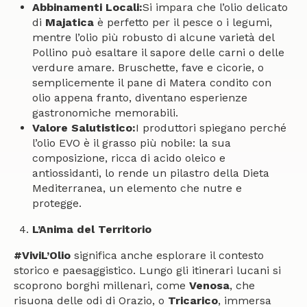
Abbinamenti Locali:
Si impara che l’olio delicato
di
Majatica
è perfetto per il pesce o i legumi,
mentre l’olio più robusto di alcune varietà del
Pollino può esaltare il sapore delle carni o delle
verdure amare. Bruschette, fave e cicorie, o
semplicemente il pane di Matera condito con
olio appena franto, diventano esperienze
gastronomiche memorabili.
Valore Salutistico:
I produttori spiegano perché
l’olio EVO è il grasso più nobile: la sua
composizione, ricca di acido oleico e
antiossidanti, lo rende un pilastro della Dieta
Mediterranea, un elemento che nutre e
protegge.
L’Anima del Territorio
#ViviL’Olio
significa anche esplorare il contesto
storico e paesaggistico. Lungo gli itinerari lucani si
scoprono borghi millenari, come
Venosa
, che
risuona delle odi di Orazio, o
Tricarico
, immersa