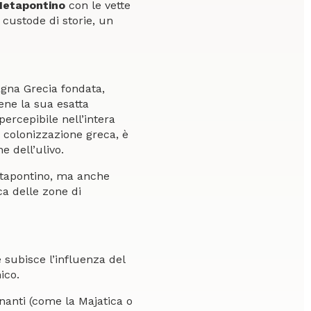
etapontino
con le vette
n custode di storie, un
Magna Grecia fondata,
bene la sua esatta
percepibile nell’intera
a colonizzazione greca, è
ne dell’ulivo.
Metapontino, ma anche
ica delle zone di
e subisce l’influenza del
ico.
inanti (come la Majatica o