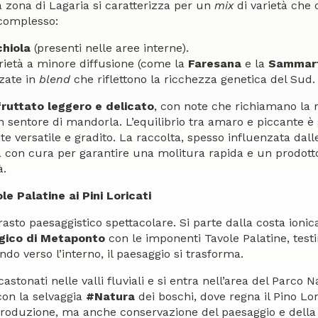
 la zona di Lagaria si caratterizza per un
mix
di varietà che 
 complesso:
hiola
(presenti nelle aree interne).
arietà a minore diffusione (come la
Faresana
e la
Sammar
zzate in
blend
che riflettono la ricchezza genetica del Sud.
fruttato leggero e delicato
, con note che richiamano la
 un sentore di mandorla. L’equilibrio tra amaro e piccante 
versatile e gradito. La raccolta, spesso influenzata dal
ta con cura per garantire una molitura rapida e un prodotto
à.
le Palatine ai Pini Loricati
trasto paesaggistico spettacolare. Si parte dalla costa ioni
gico di Metaponto
con le imponenti Tavole Palatine, testi
do verso l’interno, il paesaggio si trasforma.
astonati nelle valli fluviali e si entra nell’area del Parco N
 con la selvaggia
#Natura
dei boschi, dove regna il Pino Lor
 produzione, ma anche conservazione del paesaggio e dell