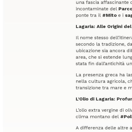
una fascia affascinante 
incontaminate del
Parco
ponte tra il
#Mito
e i
sa
Lagaria: Alle Origini de
Il nome stesso dell’itine
secondo la tradizione, da
ubicazione sia ancora dib
area, che si estende lung
stata fin dall’antichità un
La presenza greca ha las
nella cultura agricola, c
transizione tra mare e 
L’Olio di Lagaria: Pro
L’olio extra vergine di ol
clima montano del
#Pol
A differenza delle altre 