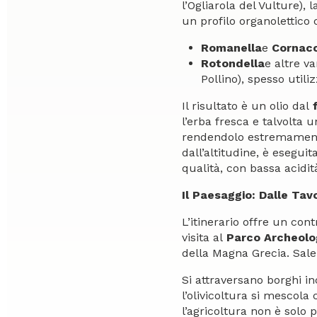
l’Ogliarola del Vulture),
un profilo organolettico
Romanella
e
Cornacc
Rotondella
e altre v
Pollino), spesso utili
Il risultato è un olio dal
l’erba fresca e talvolta
rendendolo estremamente 
dall’altitudine, è esegui
qualità, con bassa acidit
Il Paesaggio: Dalle Tavo
L’itinerario offre un con
visita al
Parco Archeolo
della Magna Grecia. Salen
Si attraversano borghi inc
l’olivicoltura si mescola
l’agricoltura non è solo