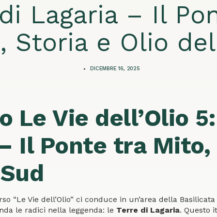
di Lagaria – Il Po
, Storia e Olio de
DICEMBRE 16, 2025
io Le Vie dell’Olio 5:
– Il Ponte tra Mito,
 Sud
so “Le Vie dell’Olio” ci conduce in un’area della Basilicata 
onda le radici nella leggenda: le
Terre di Lagaria
. Questo i