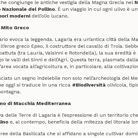
che congiunge le antiche vestigia della Magna Grecia nel
M
 Nazionale del Pollino
. È un viaggio in cui ogni ulivo è u
pori moderni
dell’olio lucano.
l Mito Greco
rario evoca la leggenda. Lagaria era un’antica città della 
ll’eroe greco Epeo, il costruttore del cavallo di Troia. Seb
attuta (tra Lauria, Valsinni e Rotondella), la sua eredità è 
o le valli del Sinni e dell’Agri. Questa terra, plasmata dall
’area vocata all’agricoltura e, in particolare, alla coltivazio
ciato un segno indelebile non solo nell’archeologia del 
he oggi si traduce in una ricca
#Biodiversità
olivicola, tip
montagna.
fumo di Macchia Mediterranea
iva delle Terre di Lagaria è l’espressione di un territorio ch
lino
e, al contempo, beneficia della mitezza del litorale ion
aree della Basilicata che si affidano a singole cultivar dom