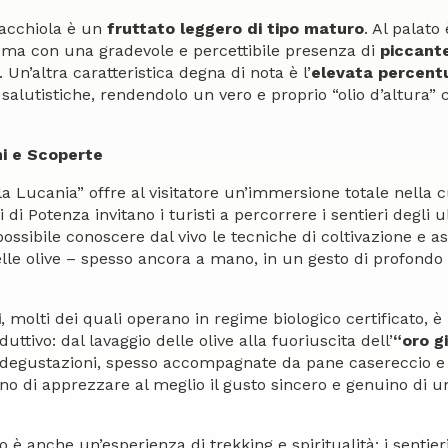
rnacchiola è un
fruttato leggero di tipo maturo
. Al palato 
 ma con una gradevole e percettibile presenza di
piccant
 Un’altra caratteristica degna di nota è l’
elevata percentu
salutistiche, rendendolo un vero e proprio “olio d’altura” 
i e Scoperte
la Lucania” offre al visitatore un’immersione totale nella c
i di Potenza invitano i turisti a percorrere i sentieri degli u
ssibile conoscere dal vivo le tecniche di coltivazione e as
elle olive – spesso ancora a mano, in un gesto di profondo 
i
, molti dei quali operano in regime biologico certificato, è
ttivo: dal lavaggio delle olive alla fuoriuscita dell’
“oro gi
degustazioni, spesso accompagnate da pane casereccio e pr
o di apprezzare al meglio il gusto sincero e genuino di u
 è anche un’esperienza di trekking e spiritualità: i sentieri