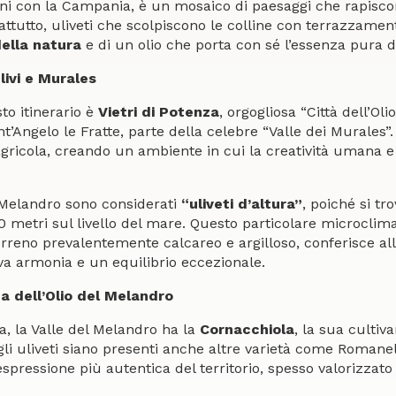
ini con la Campania, è un mosaico di paesaggi che rapiscono
ttutto, uliveti che scolpiscono le colline con terrazzamenti
ella natura
e di un olio che porta con sé l’essenza pura de
livi e Murales
to itinerario è
Vietri di Potenza
, orgogliosa “Città dell’Ol
nt’Angelo le Fratte, parte della celebre “Valle dei Murales”. 
agricola, creando un ambiente in cui la creatività umana e 
el Melandro sono considerati
“uliveti d’altura”
, poiché si t
800 metri sul livello del mare. Questo particolare microcli
rreno prevalentemente calcareo e argilloso, conferisce all’
iva armonia e un equilibrio eccezionale.
a dell’Olio del Melandro
la, la Valle del Melandro ha la
Cornacchiola
, la sua cultiv
li uliveti siano presenti anche altre varietà come Romanel
l’espressione più autentica del territorio, spesso valorizzat