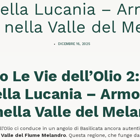
della Lucania – Ar
 nella Valle del M
DICEMBRE 16, 2025
io Le Vie dell’Olio 2
ella Lucania – Armo
nella Valle del Mel
dell’Olio ci conduce in un angolo di Basilicata ancora autent
a
Valle del Fiume Melandro
. Questa regione, che funge da