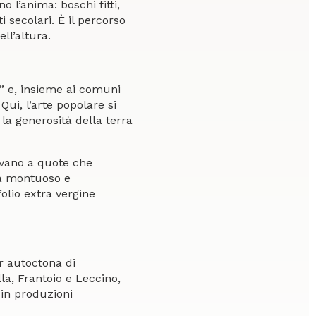
 l’anima: boschi fitti,
 secolari. È il percorso
ll’altura.
io” e, insieme ai comuni
Qui, l’arte popolare si
la generosità della terra
rovano a quote che
ma montuoso e
olio extra vergine
ar autoctona di
la, Frantoio e Leccino,
o in produzioni