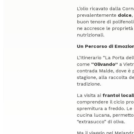
L’olio ricavato dalla Co
prevalentemente
dolce
,
buon tenore di polifenoli.
ne accresce le proprietà 
nutrizionali.
Un Percorso di Emozion
L’Itinerario “La Porta del
come
“Olivando”
a Vietr
contrada Malde, dove è po
stagione, alla raccolta d
tradizione.
La visita ai
frantoi local
comprendere il ciclo produ
spremitura a freddo. Le 
cucina lucana, permetton
“extrasucco” di oliva.
Ma il viaggio nel Melandro