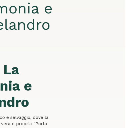
monia e
elandro
: La
nia e
andro
ico e selvaggio, dove la
 vera e propria “Porta