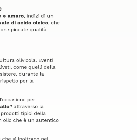
è
e e amaro
, indizi di un
ale di acido oleico
, che
con spiccate qualità
ultura olivicola. Eventi
liveti, come quelli della
sistere, durante la
rispetto per la
 l’occasione per
allo”
attraverso la
odotti tipici della
n olio che è un autentico
 che si inoltrano nel