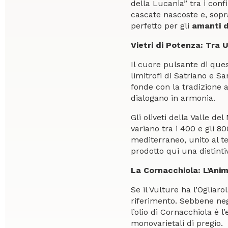
della Lucania” tra i conf
cascate nascoste e, sopra
perfetto per gli
amanti d
Vietri di Potenza: Tra U
Il cuore pulsante di ques
limitrofi di Satriano e Sa
fonde con la tradizione 
dialogano in armonia.
Gli oliveti della Valle d
variano tra i 400 e gli 
mediterraneo, unito al te
prodotto qui una distint
La Cornacchiola: L’Anim
Se il Vulture ha l’Ogliaro
riferimento. Sebbene neg
l’olio di Cornacchiola è 
monovarietali di pregio.