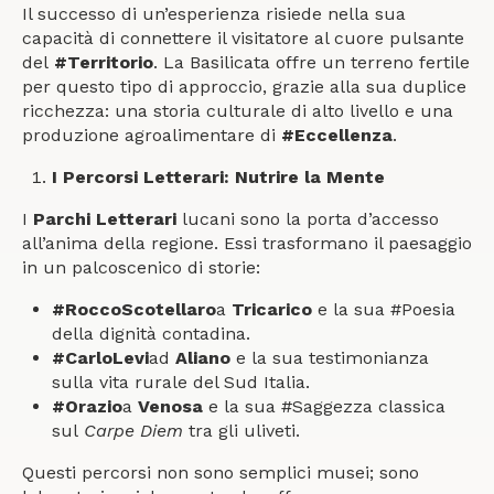
Il successo di un’esperienza risiede nella sua
capacità di connettere il visitatore al cuore pulsante
del
#Territorio
. La Basilicata offre un terreno fertile
per questo tipo di approccio, grazie alla sua duplice
ricchezza: una storia culturale di alto livello e una
produzione agroalimentare di
#Eccellenza
.
I Percorsi Letterari: Nutrire la Mente
I
Parchi Letterari
lucani sono la porta d’accesso
all’anima della regione. Essi trasformano il paesaggio
in un palcoscenico di storie:
#RoccoScotellaro
a
Tricarico
e la sua #Poesia
della dignità contadina.
#CarloLevi
ad
Aliano
e la sua testimonianza
sulla vita rurale del Sud Italia.
#Orazio
a
Venosa
e la sua #Saggezza classica
sul
Carpe Diem
tra gli uliveti.
Questi percorsi non sono semplici musei; sono