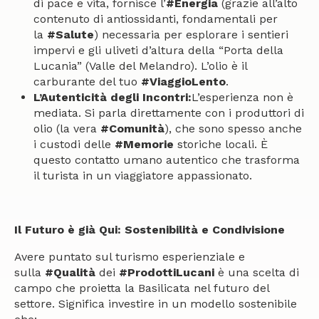
di pace e vita, fornisce l’
#Energia
(grazie all’alto
contenuto di antiossidanti, fondamentali per
la
#Salute
) necessaria per esplorare i sentieri
impervi e gli uliveti d’altura della “Porta della
Lucania” (Valle del Melandro). L’olio è il
carburante del tuo
#ViaggioLento
.
L’Autenticità degli Incontri:
L’esperienza non è
mediata. Si parla direttamente con i produttori di
olio (la vera
#Comunità
), che sono spesso anche
i custodi delle
#Memorie
storiche locali. È
questo contatto umano autentico che trasforma
il turista in un viaggiatore appassionato.
Il Futuro è già Qui: Sostenibilità e Condivisione
Avere puntato sul turismo esperienziale e
sulla
#Qualità
dei
#ProdottiLucani
è una scelta di
campo che proietta la Basilicata nel futuro del
settore. Significa investire in un modello sostenibile