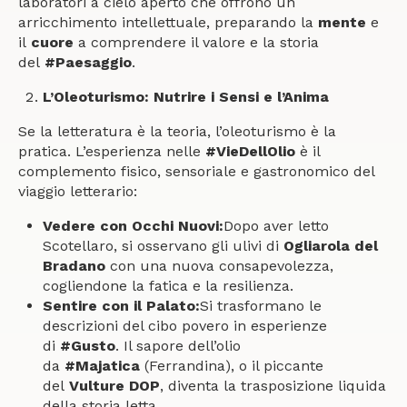
laboratori a cielo aperto che offrono un
arricchimento intellettuale, preparando la
mente
e
il
cuore
a comprendere il valore e la storia
del
#Paesaggio
.
L’Oleoturismo: Nutrire i Sensi e l’Anima
Se la letteratura è la teoria, l’oleoturismo è la
pratica. L’esperienza nelle
#VieDellOlio
è il
complemento fisico, sensoriale e gastronomico del
viaggio letterario:
Vedere con Occhi Nuovi:
Dopo aver letto
Scotellaro, si osservano gli ulivi di
Ogliarola del
Bradano
con una nuova consapevolezza,
cogliendone la fatica e la resilienza.
Sentire con il Palato:
Si trasformano le
descrizioni del cibo povero in esperienze
di
#Gusto
. Il sapore dell’olio
da
#Majatica
(Ferrandina), o il piccante
del
Vulture DOP
, diventa la trasposizione liquida
della storia letta.